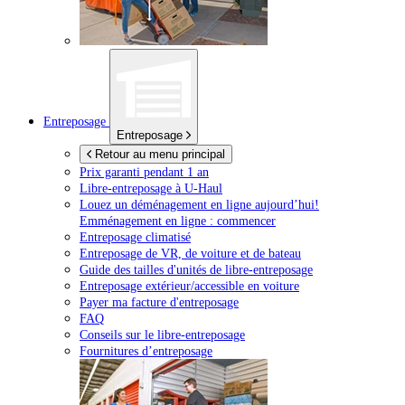
Entreposage
Entreposage
Retour au menu principal
Prix garanti pendant 1 an
Libre-entreposage à
U-Haul
Louez un déménagement en ligne aujourd’hui!
Emménagement en ligne : commencer
Entreposage climatisé
Entreposage de VR, de voiture et de bateau
Guide des tailles d'unités de libre-entreposage
Entreposage extérieur/accessible en voiture
Payer ma facture d'entreposage
FAQ
Conseils sur le libre-entreposage
Fournitures d’entreposage