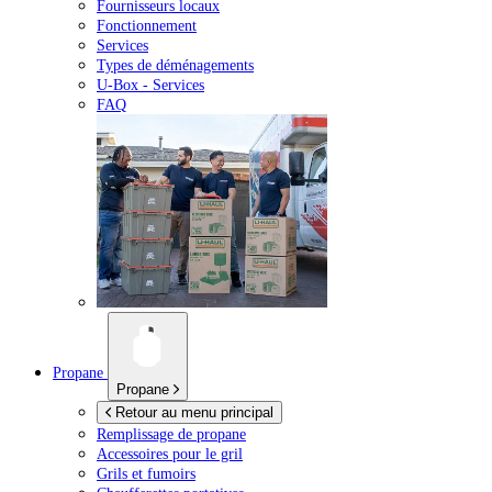
Fournisseurs locaux
Fonctionnement
Services
Types de déménagements
U-Box -
Services
FAQ
Propane
Propane
Retour au menu principal
Remplissage de propane
Accessoires pour le gril
Grils et fumoirs