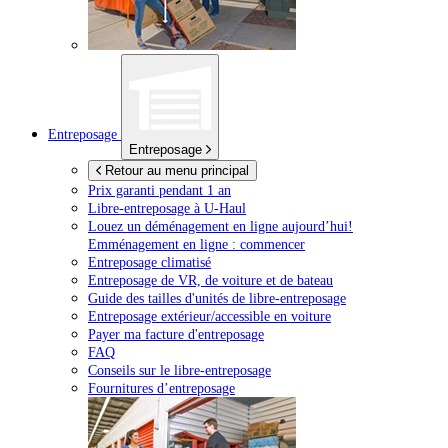
Entreposage
Entreposage
Retour au menu principal
Prix garanti pendant 1 an
Libre-entreposage à
U-Haul
Louez un déménagement en ligne aujourd’hui!
Emménagement en ligne : commencer
Entreposage climatisé
Entreposage de VR, de voiture et de bateau
Guide des tailles d'unités de libre-entreposage
Entreposage extérieur/accessible en voiture
Payer ma facture d'entreposage
FAQ
Conseils sur le libre-entreposage
Fournitures d’entreposage