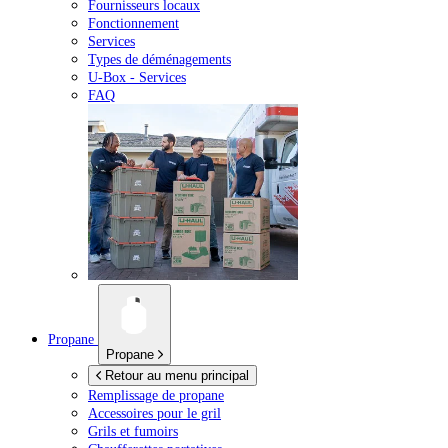
Fournisseurs locaux
Fonctionnement
Services
Types de déménagements
U-Box -
Services
FAQ
Propane
Propane
Retour au menu principal
Remplissage de propane
Accessoires pour le gril
Grils et fumoirs