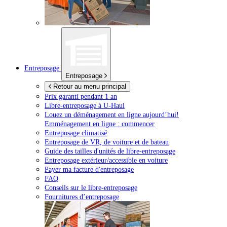
Entreposage
Entreposage
Retour au menu principal
Prix garanti pendant 1 an
Libre-entreposage à
U-Haul
Louez un déménagement en ligne aujourd’hui!
Emménagement en ligne : commencer
Entreposage climatisé
Entreposage de VR, de voiture et de bateau
Guide des tailles d'unités de libre-entreposage
Entreposage extérieur/accessible en voiture
Payer ma facture d'entreposage
FAQ
Conseils sur le libre-entreposage
Fournitures d’entreposage