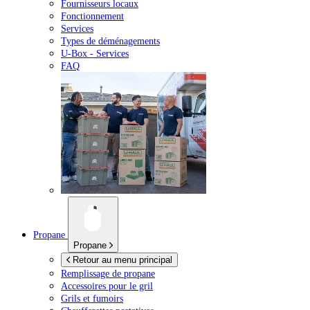
Fournisseurs locaux
Fonctionnement
Services
Types de déménagements
U-Box -
Services
FAQ
Propane
Propane
Retour au menu principal
Remplissage de propane
Accessoires pour le gril
Grils et fumoirs