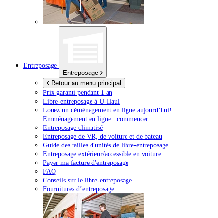
Entreposage
Entreposage
Retour au menu principal
Prix garanti pendant 1 an
Libre-entreposage à
U-Haul
Louez un déménagement en ligne aujourd’hui!
Emménagement en ligne : commencer
Entreposage climatisé
Entreposage de VR, de voiture et de bateau
Guide des tailles d'unités de libre-entreposage
Entreposage extérieur/accessible en voiture
Payer ma facture d'entreposage
FAQ
Conseils sur le libre-entreposage
Fournitures d’entreposage