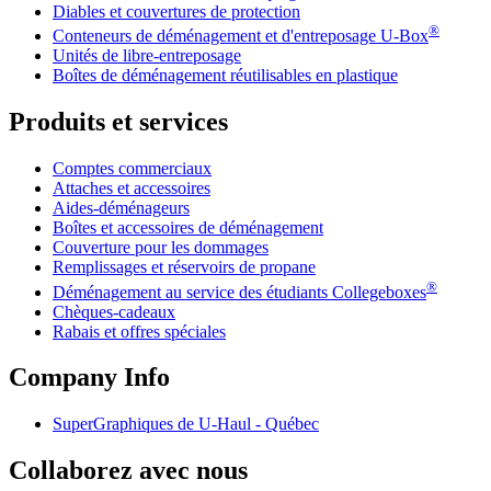
Diables et couvertures de protection
®
Conteneurs de déménagement et d'entreposage
U-Box
Unités de libre-entreposage
Boîtes de déménagement réutilisables en plastique
Produits et services
Comptes commerciaux
Attaches et accessoires
Aides-déménageurs
Boîtes et accessoires de déménagement
Couverture pour les dommages
Remplissages et réservoirs de propane
®
Déménagement au service des étudiants Collegeboxes
Chèques-cadeaux
Rabais et offres spéciales
Company Info
SuperGraphiques de
U-Haul
- Québec
Collaborez avec nous