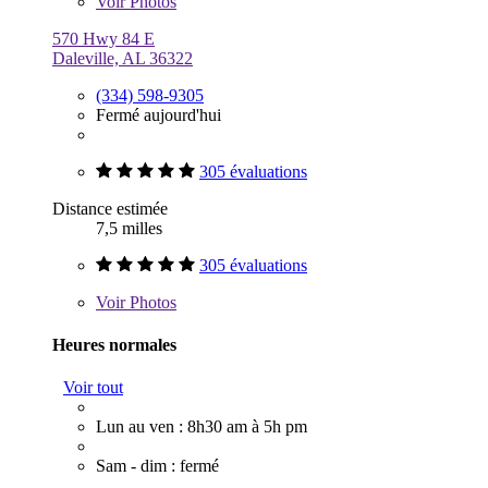
Voir
Photos
570 Hwy 84 E
Daleville, AL 36322
(334) 598-9305
Fermé aujourd'hui
305 évaluations
Distance estimée
7,5 milles
305 évaluations
Voir
Photos
Heures normales
Voir tout
Lun au ven : 8h30 am à 5h pm
Sam - dim : fermé