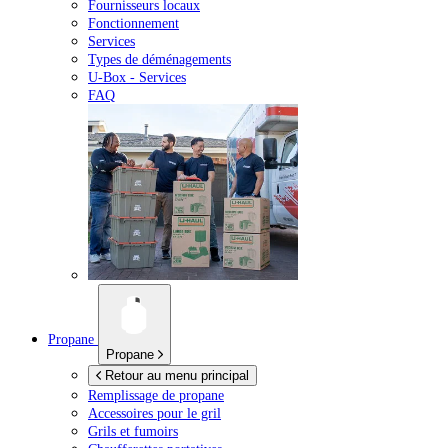
Fournisseurs locaux
Fonctionnement
Services
Types de déménagements
U-Box -
Services
FAQ
Propane
Propane
Retour au menu principal
Remplissage de propane
Accessoires pour le gril
Grils et fumoirs