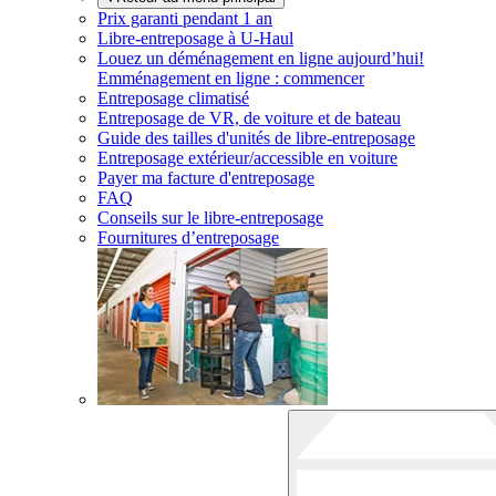
Prix garanti pendant 1 an
Libre-entreposage à
U-Haul
Louez un déménagement en ligne aujourd’hui!
Emménagement en ligne : commencer
Entreposage climatisé
Entreposage de VR, de voiture et de bateau
Guide des tailles d'unités de libre-entreposage
Entreposage extérieur/accessible en voiture
Payer ma facture d'entreposage
FAQ
Conseils sur le libre-entreposage
Fournitures d’entreposage