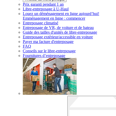
Prix garanti pendant 1 an
Libre-entreposage à
U-Haul
Louez un déménagement en ligne aujourd’hui!
Emménagement en ligne : commencer
Entreposage climatisé
Entreposage de VR, de voiture et de bateau
Guide des tailles d'unités de libre-entreposage
Entreposage extérieur/accessible en voiture
Payer ma facture d'entreposage
FAQ
Conseils sur le libre-entreposage
Fournitures d’entreposage