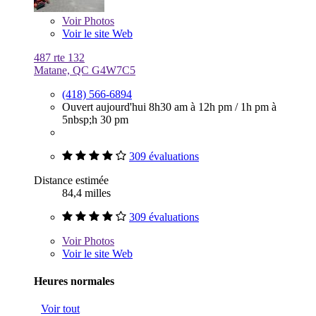
Voir
Photos
Voir le site Web
487 rte 132
Matane, QC G4W7C5
(418) 566-6894
Ouvert aujourd'hui
8h30 am à 12h pm
/
1h pm à
5nbsp;h 30 pm
309 évaluations
Distance estimée
84,4 milles
309 évaluations
Voir
Photos
Voir le site Web
Heures normales
Voir tout