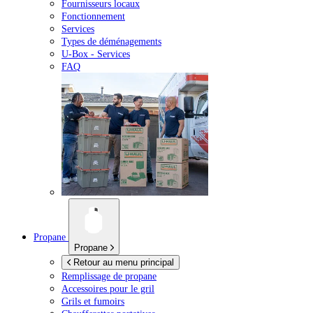
Fournisseurs locaux
Fonctionnement
Services
Types de déménagements
U-Box -
Services
FAQ
Propane
Propane
Retour au menu principal
Remplissage de propane
Accessoires pour le gril
Grils et fumoirs