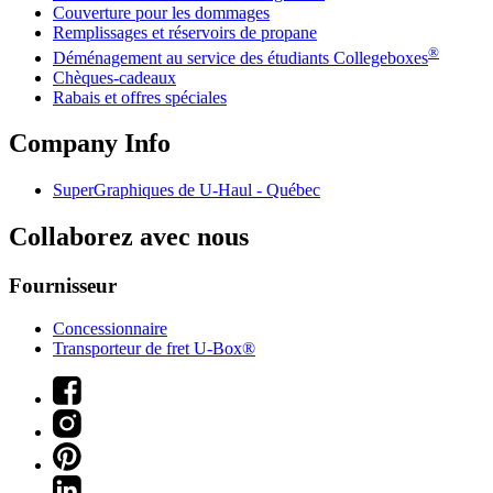
Couverture pour les dommages
Remplissages et réservoirs de propane
®
Déménagement au service des étudiants Collegeboxes
Chèques-cadeaux
Rabais et offres spéciales
Company Info
SuperGraphiques de
U-Haul
- Québec
Collaborez avec nous
Fournisseur
Concessionnaire
Transporteur de fret U-Box®