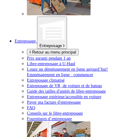
Entreposage
Entreposage
Retour au menu principal
Prix garanti pendant 1 an
Libre-entreposage à
U-Haul
Louez un déménagement en ligne aujourd’hui!
Emménagement en ligne : commencer
Entreposage climatisé
Entreposage de VR, de voiture et de bateau
Guide des tailles d'unités de libre-entreposage
Entreposage extérieur/accessible en voiture
Payer ma facture d'entreposage
FAQ
Conseils sur le libre-entreposage
Fournitures d’entreposage