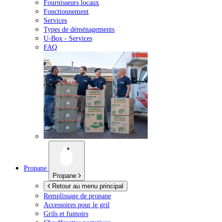
Fournisseurs locaux
Fonctionnement
Services
Types de déménagements
U-Box -
Services
FAQ
Propane
Propane
Retour au menu principal
Remplissage de propane
Accessoires pour le gril
Grils et fumoirs