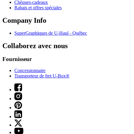
Chèques-cadeaux
Rabais et offres spéciales
Company Info
SuperGraphiques de
U-Haul
- Québec
Collaborez avec nous
Fournisseur
Concessionnaire
Transporteur de fret U-Box®