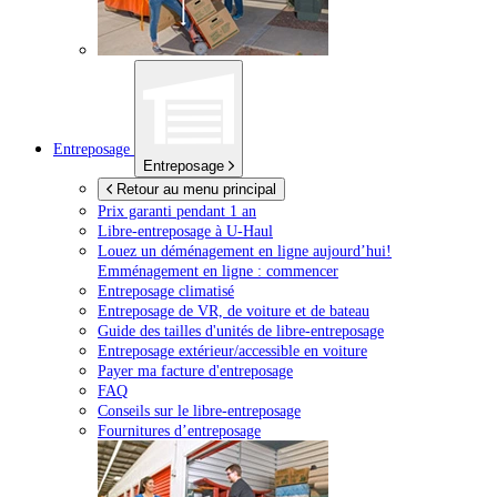
Entreposage
Entreposage
Retour au menu principal
Prix garanti pendant 1 an
Libre-entreposage à
U-Haul
Louez un déménagement en ligne aujourd’hui!
Emménagement en ligne : commencer
Entreposage climatisé
Entreposage de VR, de voiture et de bateau
Guide des tailles d'unités de libre-entreposage
Entreposage extérieur/accessible en voiture
Payer ma facture d'entreposage
FAQ
Conseils sur le libre-entreposage
Fournitures d’entreposage