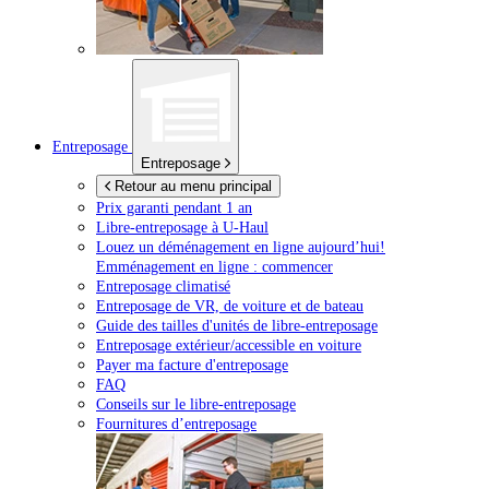
Entreposage
Entreposage
Retour au menu principal
Prix garanti pendant 1 an
Libre-entreposage à
U-Haul
Louez un déménagement en ligne aujourd’hui!
Emménagement en ligne : commencer
Entreposage climatisé
Entreposage de VR, de voiture et de bateau
Guide des tailles d'unités de libre-entreposage
Entreposage extérieur/accessible en voiture
Payer ma facture d'entreposage
FAQ
Conseils sur le libre-entreposage
Fournitures d’entreposage