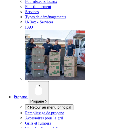
Fournisseurs locaux
Fonctionnement
Services
Types de déménagements
U-Box -
Services
FAQ
Propane
Propane
Retour au menu principal
Remplissage de propane
Accessoires pour le gril
Grils et fumoirs