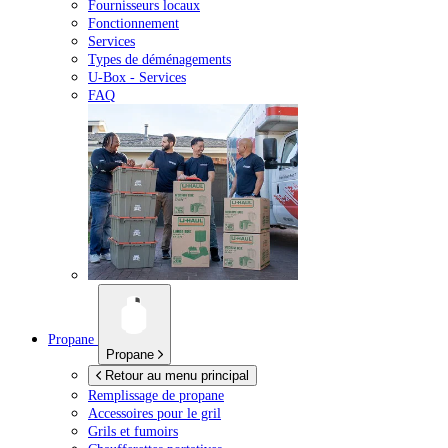
Fournisseurs locaux
Fonctionnement
Services
Types de déménagements
U-Box -
Services
FAQ
Propane
Propane
Retour au menu principal
Remplissage de propane
Accessoires pour le gril
Grils et fumoirs