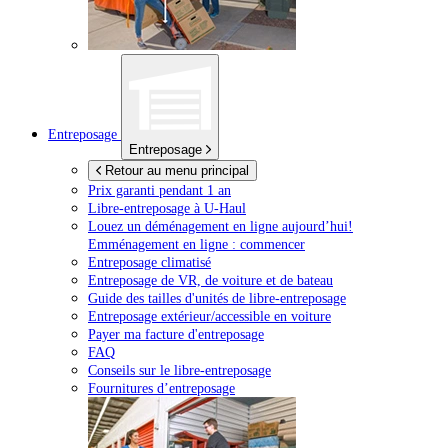
Entreposage
Entreposage
Retour au menu principal
Prix garanti pendant 1 an
Libre-entreposage à
U-Haul
Louez un déménagement en ligne aujourd’hui!
Emménagement en ligne : commencer
Entreposage climatisé
Entreposage de VR, de voiture et de bateau
Guide des tailles d'unités de libre-entreposage
Entreposage extérieur/accessible en voiture
Payer ma facture d'entreposage
FAQ
Conseils sur le libre-entreposage
Fournitures d’entreposage