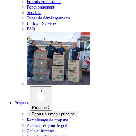
Fournisseurs locaux
Fonctionnement
Services
Types de déménagements
U-Box -
Services
FAQ
Propane
Propane
Retour au menu principal
Remplissage de propane
Accessoires pour le gril
Grils et fumoirs