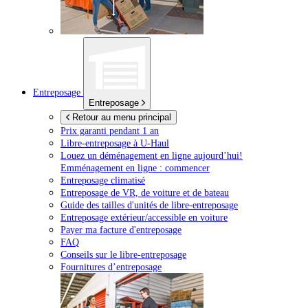
Entreposage
Entreposage
Retour au menu principal
Prix garanti pendant 1 an
Libre-entreposage à
U-Haul
Louez un déménagement en ligne aujourd’hui!
Emménagement en ligne : commencer
Entreposage climatisé
Entreposage de VR, de voiture et de bateau
Guide des tailles d'unités de libre-entreposage
Entreposage extérieur/accessible en voiture
Payer ma facture d'entreposage
FAQ
Conseils sur le libre-entreposage
Fournitures d’entreposage