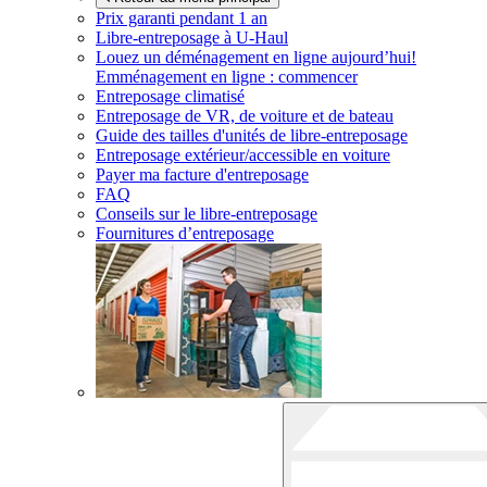
Prix garanti pendant 1 an
Libre-entreposage à
U-Haul
Louez un déménagement en ligne aujourd’hui!
Emménagement en ligne : commencer
Entreposage climatisé
Entreposage de VR, de voiture et de bateau
Guide des tailles d'unités de libre-entreposage
Entreposage extérieur/accessible en voiture
Payer ma facture d'entreposage
FAQ
Conseils sur le libre-entreposage
Fournitures d’entreposage