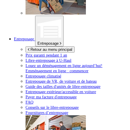
Entreposage
Entreposage
Retour au menu principal
Prix garanti pendant 1 an
Libre-entreposage à
U-Haul
Louez un déménagement en ligne aujourd’hui!
Emménagement en ligne : commencer
Entreposage climatisé
Entreposage de VR, de voiture et de bateau
Guide des tailles d'unités de libre-entreposage
Entreposage extérieur/accessible en voiture
Payer ma facture d'entreposage
FAQ
Conseils sur le libre-entreposage
Fournitures d’entreposage