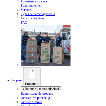
Fournisseurs locaux
Fonctionnement
Services
Types de déménagements
U-Box -
Services
FAQ
Propane
Propane
Retour au menu principal
Remplissage de propane
Accessoires pour le gril
Grils et fumoirs