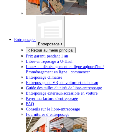
Entreposage
Entreposage
Retour au menu principal
Prix garanti pendant 1 an
Libre-entreposage à
U-Haul
Louez un déménagement en ligne aujourd’hui!
Emménagement en ligne : commencer
Entreposage climatisé
Entreposage de VR, de voiture et de bateau
Guide des tailles d'unités de libre-entreposage
Entreposage extérieur/accessible en voiture
Payer ma facture d'entreposage
FAQ
Conseils sur le libre-entreposage
Fournitures d’entreposage