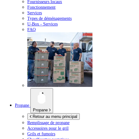
Fournisseurs locaux
Fonctionnement
Services
Types de déménagements
U-Box -
Services
FAQ
Propane
Propane
Retour au menu principal
Remplissage de propane
Accessoires pour le gril
Grils et fumoirs