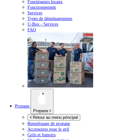
Fournisseurs locaux
Fonctionnement
Services
Types de déménagements
U-Box -
Services
FAQ
Propane
Propane
Retour au menu principal
Remplissage de propane
Accessoires pour le gril
Grils et fumoirs