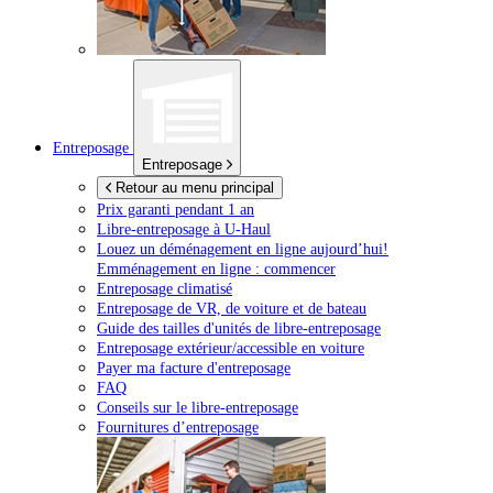
Entreposage
Entreposage
Retour au menu principal
Prix garanti pendant 1 an
Libre-entreposage à
U-Haul
Louez un déménagement en ligne aujourd’hui!
Emménagement en ligne : commencer
Entreposage climatisé
Entreposage de VR, de voiture et de bateau
Guide des tailles d'unités de libre-entreposage
Entreposage extérieur/accessible en voiture
Payer ma facture d'entreposage
FAQ
Conseils sur le libre-entreposage
Fournitures d’entreposage