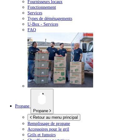
Fournisseurs locaux
Fonctionnement
Services
Types de déménagements
U-Box -
Services
FAQ
Propane
Propane
Retour au menu principal
Remplissage de propane
Accessoires pour le gril
Grils et fumoirs