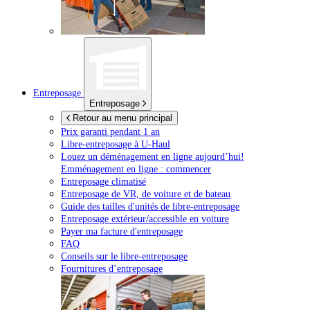
Entreposage
Entreposage
Retour au menu principal
Prix garanti pendant 1 an
Libre-entreposage à
U-Haul
Louez un déménagement en ligne aujourd’hui!
Emménagement en ligne : commencer
Entreposage climatisé
Entreposage de VR, de voiture et de bateau
Guide des tailles d'unités de libre-entreposage
Entreposage extérieur/accessible en voiture
Payer ma facture d'entreposage
FAQ
Conseils sur le libre-entreposage
Fournitures d’entreposage