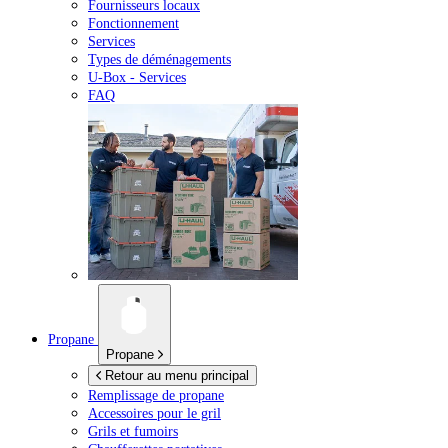
Fournisseurs locaux
Fonctionnement
Services
Types de déménagements
U-Box -
Services
FAQ
Propane
Propane
Retour au menu principal
Remplissage de propane
Accessoires pour le gril
Grils et fumoirs