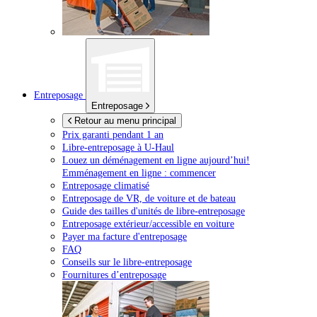
Entreposage
Entreposage
Retour au menu principal
Prix garanti pendant 1 an
Libre-entreposage à
U-Haul
Louez un déménagement en ligne aujourd’hui!
Emménagement en ligne : commencer
Entreposage climatisé
Entreposage de VR, de voiture et de bateau
Guide des tailles d'unités de libre-entreposage
Entreposage extérieur/accessible en voiture
Payer ma facture d'entreposage
FAQ
Conseils sur le libre-entreposage
Fournitures d’entreposage