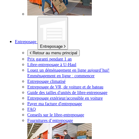
Entreposage
Entreposage
Retour au menu principal
Prix garanti pendant 1 an
Libre-entreposage à
U-Haul
Louez un déménagement en ligne aujourd’hui!
Emménagement en ligne : commencer
Entreposage climatisé
Entreposage de VR, de voiture et de bateau
Guide des tailles d'unités de libre-entreposage
Entreposage extérieur/accessible en voiture
Payer ma facture d'entreposage
FAQ
Conseils sur le libre-entreposage
Fournitures d’entreposage