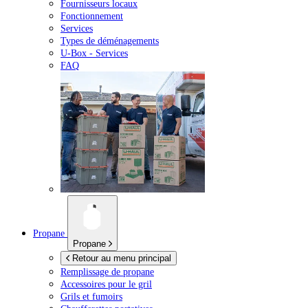
Fournisseurs locaux
Fonctionnement
Services
Types de déménagements
U-Box -
Services
FAQ
Propane
Propane
Retour au menu principal
Remplissage de propane
Accessoires pour le gril
Grils et fumoirs