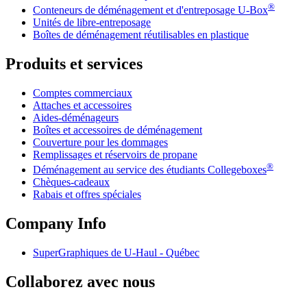
®
Conteneurs de déménagement et d'entreposage
U-Box
Unités de libre-entreposage
Boîtes de déménagement réutilisables en plastique
Produits et services
Comptes commerciaux
Attaches et accessoires
Aides-déménageurs
Boîtes et accessoires de déménagement
Couverture pour les dommages
Remplissages et réservoirs de propane
®
Déménagement au service des étudiants Collegeboxes
Chèques-cadeaux
Rabais et offres spéciales
Company Info
SuperGraphiques de
U-Haul
- Québec
Collaborez avec nous