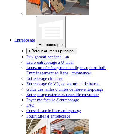
Entreposage
Entreposage
Retour au menu principal
Prix garanti pendant 1 an
Libre-entreposage à
U-Haul
Louez un déménagement en ligne aujourd’hui!
Emménagement en ligne : commencer
Entreposage climatisé
Entreposage de VR, de voiture et de bateau
Guide des tailles d'unités de libre-entreposage
Entreposage extérieur/accessible en voiture
Payer ma facture d'entreposage
FAQ
Conseils sur le libre-entreposage
Fournitures d’entreposage