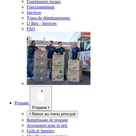
Fournisseurs locaux
Fonctionnement
Services
Types de déménagements
U-Box -
Services
FAQ
Propane
Propane
Retour au menu principal
Remplissage de propane
Accessoires pour le gril
Grils et fumoirs