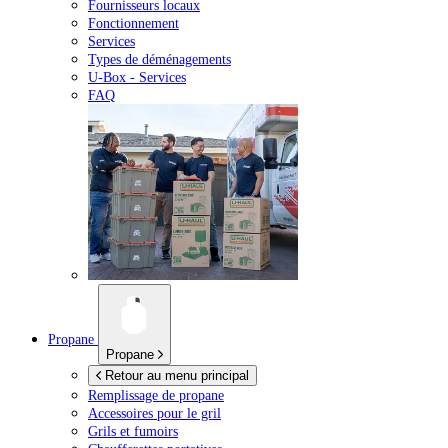
Fournisseurs locaux
Fonctionnement
Services
Types de déménagements
U-Box -
Services
FAQ
Propane
Propane
Retour au menu principal
Remplissage de propane
Accessoires pour le gril
Grils et fumoirs