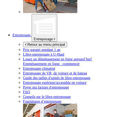
Entreposage
Entreposage
Retour au menu principal
Prix garanti pendant 1 an
Libre-entreposage à
U-Haul
Louez un déménagement en ligne aujourd’hui!
Emménagement en ligne : commencer
Entreposage climatisé
Entreposage de VR, de voiture et de bateau
Guide des tailles d'unités de libre-entreposage
Entreposage extérieur/accessible en voiture
Payer ma facture d'entreposage
FAQ
Conseils sur le libre-entreposage
Fournitures d’entreposage