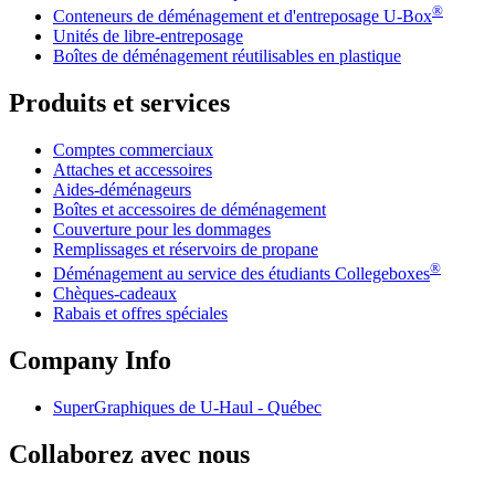
®
Conteneurs de déménagement et d'entreposage
U-Box
Unités de libre-entreposage
Boîtes de déménagement réutilisables en plastique
Produits et services
Comptes commerciaux
Attaches et accessoires
Aides-déménageurs
Boîtes et accessoires de déménagement
Couverture pour les dommages
Remplissages et réservoirs de propane
®
Déménagement au service des étudiants Collegeboxes
Chèques-cadeaux
Rabais et offres spéciales
Company Info
SuperGraphiques de
U-Haul
- Québec
Collaborez avec nous