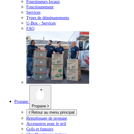
Fournisseurs locaux
Fonctionnement
Services
Types de déménagements
U-Box -
Services
FAQ
Propane
Propane
Retour au menu principal
Remplissage de propane
Accessoires pour le gril
Grils et fumoirs