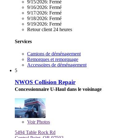
9/15/2026:
Fermé
9/16/2026:
Fermé
9/17/2026:
Fermé
9/18/2026:
Fermé
9/19/2026:
Fermé
Retour client 24 heures
Services
Camions de déménagement
Remorques et remorquage
Accessoires de déménagement
5
NWOS Collision Repair
Concessionnaire U-Haul dans le voisinage
Voir
Photos
5494 Table Rock Rd
Central Point, OR 97502