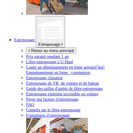
Entreposage
Entreposage
Retour au menu principal
Prix garanti pendant 1 an
Libre-entreposage à
U-Haul
Louez un déménagement en ligne aujourd’hui!
Emménagement en ligne : commencer
Entreposage climatisé
Entreposage de VR, de voiture et de bateau
Guide des tailles d'unités de libre-entreposage
Entreposage extérieur/accessible en voiture
Payer ma facture d'entreposage
FAQ
Conseils sur le libre-entreposage
Fournitures d’entreposage