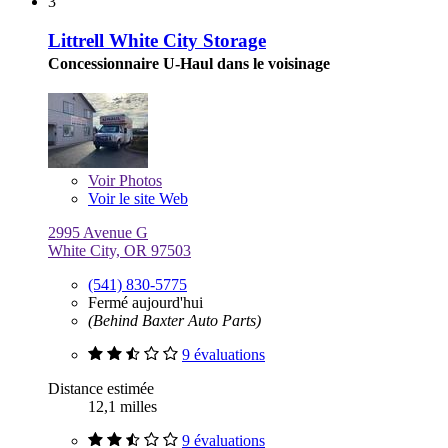
3
Littrell White City Storage
Concessionnaire U-Haul dans le voisinage
Voir
Photos
Voir le site Web
2995 Avenue G
White City, OR 97503
(541) 830-5775
Fermé aujourd'hui
(Behind Baxter Auto Parts)
9 évaluations
Distance estimée
12,1 milles
9 évaluations