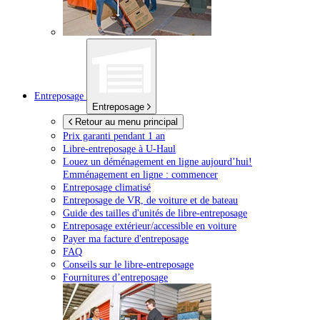
Entreposage
Entreposage
Retour au menu principal
Prix garanti pendant 1 an
Libre-entreposage à
U-Haul
Louez un déménagement en ligne aujourd’hui!
Emménagement en ligne : commencer
Entreposage climatisé
Entreposage de VR, de voiture et de bateau
Guide des tailles d'unités de libre-entreposage
Entreposage extérieur/accessible en voiture
Payer ma facture d'entreposage
FAQ
Conseils sur le libre-entreposage
Fournitures d’entreposage