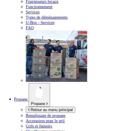
Fournisseurs locaux
Fonctionnement
Services
Types de déménagements
U-Box -
Services
FAQ
Propane
Propane
Retour au menu principal
Remplissage de propane
Accessoires pour le gril
Grils et fumoirs