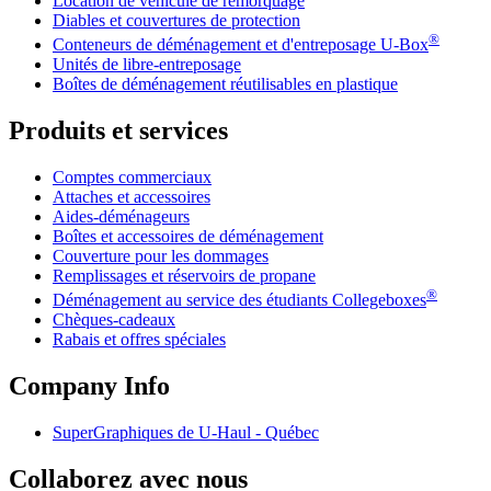
Location de véhicule de remorquage
Diables et couvertures de protection
®
Conteneurs de déménagement et d'entreposage
U-Box
Unités de libre-entreposage
Boîtes de déménagement réutilisables en plastique
Produits et services
Comptes commerciaux
Attaches et accessoires
Aides-déménageurs
Boîtes et accessoires de déménagement
Couverture pour les dommages
Remplissages et réservoirs de propane
®
Déménagement au service des étudiants Collegeboxes
Chèques-cadeaux
Rabais et offres spéciales
Company Info
SuperGraphiques de
U-Haul
- Québec
Collaborez avec nous