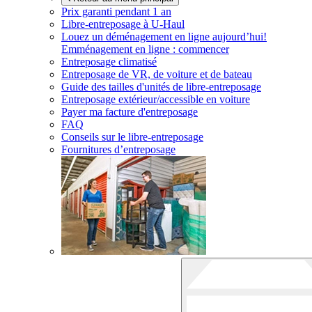
Prix garanti pendant 1 an
Libre-entreposage à
U-Haul
Louez un déménagement en ligne aujourd’hui!
Emménagement en ligne : commencer
Entreposage climatisé
Entreposage de VR, de voiture et de bateau
Guide des tailles d'unités de libre-entreposage
Entreposage extérieur/accessible en voiture
Payer ma facture d'entreposage
FAQ
Conseils sur le libre-entreposage
Fournitures d’entreposage