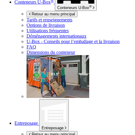
®
Conteneurs
U-Box
®
Conteneurs
U-Box
Retour au menu principal
Tarifs et renseignements
Options de livraison
Utilisations fréquentes
Déménagements internationaux
U-Box -
Conseils pour l’emballage et la livraison
FAQ
Dimensions du conteneur
Entreposage
Entreposage
Retour au menu principal