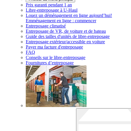
Prix garanti pendant 1 an
Libre-entreposage à
U-Haul
Louez un déménagement en ligne aujourd’hui!
Emménagement en ligne : commencer
Entreposage climatisé
Entreposage de VR, de voiture et de bateau
Guide des tailles d'unités de libre-entreposage
Entreposage extérieur/accessible en voiture
Payer ma facture d'entreposage
FAQ
Conseils sur le libre-entreposage
Fournitures d’entreposage