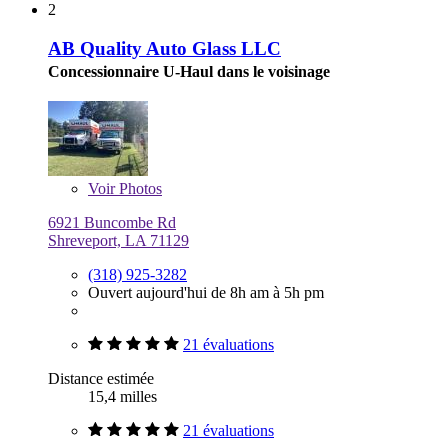
2
AB Quality Auto Glass LLC
Concessionnaire U-Haul dans le voisinage
Voir
Photos
6921 Buncombe Rd
Shreveport, LA 71129
(318) 925-3282
Ouvert aujourd'hui de 8h am à 5h pm
21 évaluations
Distance estimée
15,4 milles
21 évaluations