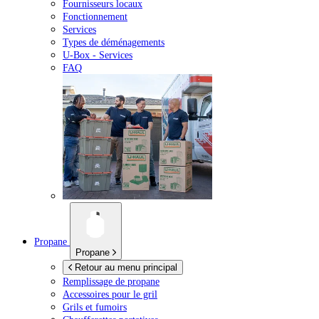
Fournisseurs locaux
Fonctionnement
Services
Types de déménagements
U-Box -
Services
FAQ
Propane
Propane
Retour au menu principal
Remplissage de propane
Accessoires pour le gril
Grils et fumoirs