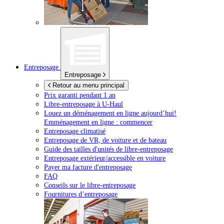
Entreposage
Entreposage
Retour au menu principal
Prix garanti pendant 1 an
Libre-entreposage à
U-Haul
Louez un déménagement en ligne aujourd’hui!
Emménagement en ligne : commencer
Entreposage climatisé
Entreposage de VR, de voiture et de bateau
Guide des tailles d'unités de libre-entreposage
Entreposage extérieur/accessible en voiture
Payer ma facture d'entreposage
FAQ
Conseils sur le libre-entreposage
Fournitures d’entreposage