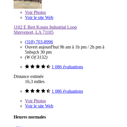
Voir
Photos
Voir le site Web
1102 E Bert Kouns Industrial Loop
Shreveport, LA 71105
(318) 703-8996
Ouvert aujourd'hui
9h am à 1h pm
/
2h pm à
5nbsp;h 30 pm
(W Of 3132)
1 086 évaluations
Distance estimée
16,3 milles
1 086 évaluations
Voir
Photos
Voir le site Web
Heures normales