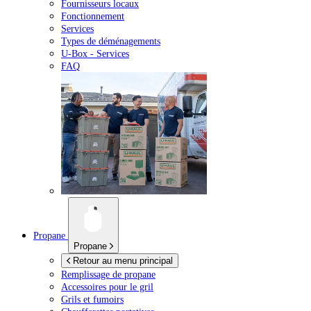
Fournisseurs locaux
Fonctionnement
Services
Types de déménagements
U-Box -
Services
FAQ
Propane
Propane
Retour au menu principal
Remplissage de propane
Accessoires pour le gril
Grils et fumoirs