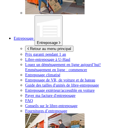
Entreposage
Entreposage
Retour au menu principal
Prix garanti pendant 1 an
Libre-entreposage à
U-Haul
Louez un déménagement en ligne aujourd’hui!
Emménagement en ligne : commencer
Entreposage climatisé
Entreposage de VR, de voiture et de bateau
Guide des tailles d'unités de libre-entreposage
Entreposage extérieur/accessible en voiture
Payer ma facture d'entreposage
FAQ
Conseils sur le libre-entreposage
Fournitures d’entreposage