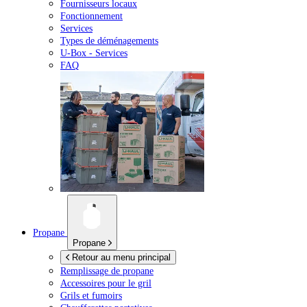
Fournisseurs locaux
Fonctionnement
Services
Types de déménagements
U-Box -
Services
FAQ
Propane
Propane
Retour au menu principal
Remplissage de propane
Accessoires pour le gril
Grils et fumoirs