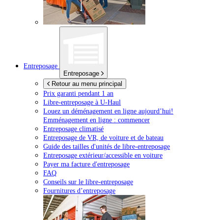
Entreposage
Entreposage
Retour au menu principal
Prix garanti pendant 1 an
Libre-entreposage à
U-Haul
Louez un déménagement en ligne aujourd’hui!
Emménagement en ligne : commencer
Entreposage climatisé
Entreposage de VR, de voiture et de bateau
Guide des tailles d'unités de libre-entreposage
Entreposage extérieur/accessible en voiture
Payer ma facture d'entreposage
FAQ
Conseils sur le libre-entreposage
Fournitures d’entreposage