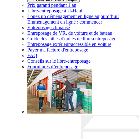
Prix garanti pendant 1 an
Libre-entreposage à
U-Haul
Louez un déménagement en ligne aujourd’hui!
Emménagement en ligne : commencer
Entreposage climatisé
Entreposage de VR, de voiture et de bateau
Guide des tailles d'unités de libre-entreposage
Entreposage extérieur/accessible en voiture
Payer ma facture d'entreposage
FAQ
Conseils sur le libre-entreposage
Fournitures d’entreposage