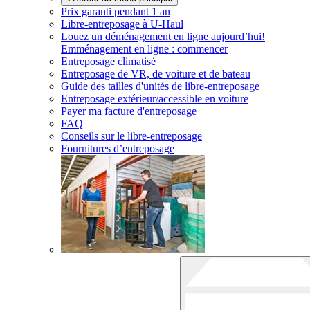
Prix garanti pendant 1 an
Libre-entreposage à
U-Haul
Louez un déménagement en ligne aujourd’hui!
Emménagement en ligne : commencer
Entreposage climatisé
Entreposage de VR, de voiture et de bateau
Guide des tailles d'unités de libre-entreposage
Entreposage extérieur/accessible en voiture
Payer ma facture d'entreposage
FAQ
Conseils sur le libre-entreposage
Fournitures d’entreposage