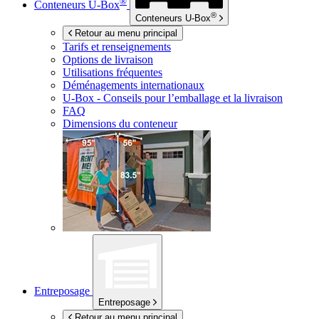
®
Conteneurs
U-Box
®
Conteneurs
U-Box
Retour au menu principal
Tarifs et renseignements
Options de livraison
Utilisations fréquentes
Déménagements internationaux
U-Box -
Conseils pour l’emballage et la livraison
FAQ
Dimensions du conteneur
Entreposage
Entreposage
Retour au menu principal