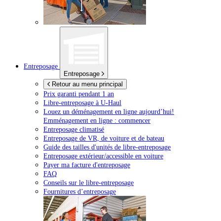
Entreposage
Entreposage
Retour au menu principal
Prix garanti pendant 1 an
Libre-entreposage à
U-Haul
Louez un déménagement en ligne aujourd’hui!
Emménagement en ligne : commencer
Entreposage climatisé
Entreposage de VR, de voiture et de bateau
Guide des tailles d'unités de libre-entreposage
Entreposage extérieur/accessible en voiture
Payer ma facture d'entreposage
FAQ
Conseils sur le libre-entreposage
Fournitures d’entreposage