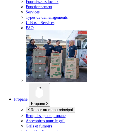
Fournisseurs locaux
Fonctionnement
Services
Types de déménagements
U-Box -
Services
FAQ
Propane
Propane
Retour au menu principal
Remplissage de propane
Accessoires pour le gril
Grils et fumoirs