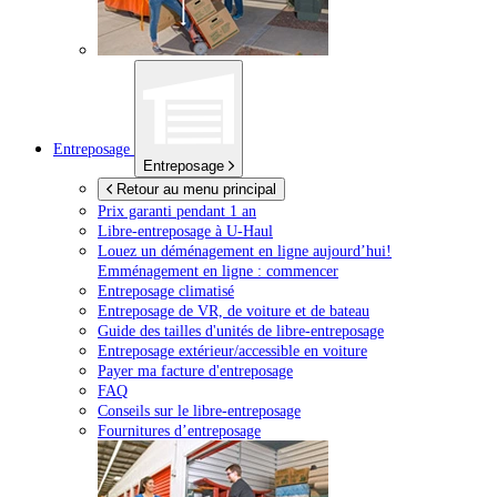
Entreposage
Entreposage
Retour au menu principal
Prix garanti pendant 1 an
Libre-entreposage à
U-Haul
Louez un déménagement en ligne aujourd’hui!
Emménagement en ligne : commencer
Entreposage climatisé
Entreposage de VR, de voiture et de bateau
Guide des tailles d'unités de libre-entreposage
Entreposage extérieur/accessible en voiture
Payer ma facture d'entreposage
FAQ
Conseils sur le libre-entreposage
Fournitures d’entreposage