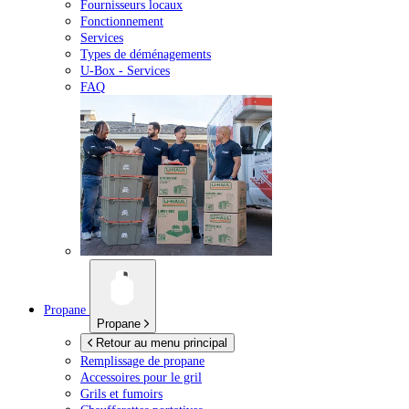
Fournisseurs locaux
Fonctionnement
Services
Types de déménagements
U-Box -
Services
FAQ
Propane
Propane
Retour au menu principal
Remplissage de propane
Accessoires pour le gril
Grils et fumoirs