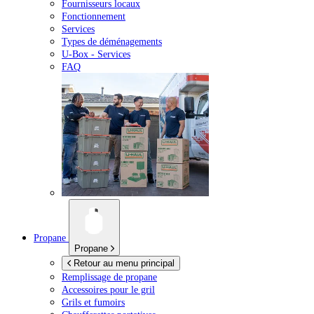
Fournisseurs locaux
Fonctionnement
Services
Types de déménagements
U-Box -
Services
FAQ
Propane
Propane
Retour au menu principal
Remplissage de propane
Accessoires pour le gril
Grils et fumoirs