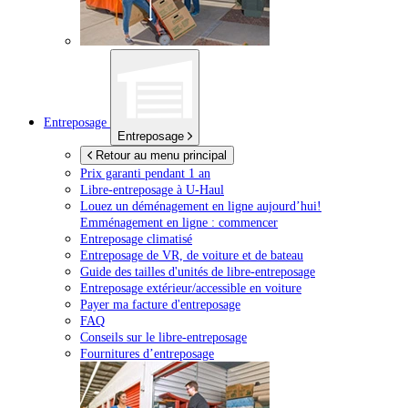
Entreposage
Entreposage
Retour au menu principal
Prix garanti pendant 1 an
Libre-entreposage à
U-Haul
Louez un déménagement en ligne aujourd’hui!
Emménagement en ligne : commencer
Entreposage climatisé
Entreposage de VR, de voiture et de bateau
Guide des tailles d'unités de libre-entreposage
Entreposage extérieur/accessible en voiture
Payer ma facture d'entreposage
FAQ
Conseils sur le libre-entreposage
Fournitures d’entreposage