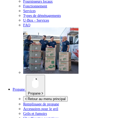
Fournisseurs locaux
Fonctionnement
Services
Types de déménagements
U-Box -
Services
FAQ
Propane
Propane
Retour au menu principal
Remplissage de propane
Accessoires pour le gril
Grils et fumoirs