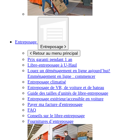
Entreposage
Entreposage
Retour au menu principal
Prix garanti pendant 1 an
Libre-entreposage à
U-Haul
Louez un déménagement en ligne aujourd’hui!
Emménagement en ligne : commencer
Entreposage climatisé
Entreposage de VR, de voiture et de bateau
Guide des tailles d'unités de libre-entreposage
Entreposage extérieur/accessible en voiture
Payer ma facture d'entreposage
FAQ
Conseils sur le libre-entreposage
Fournitures d’entreposage