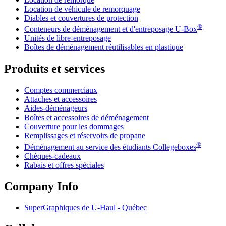
Location de véhicule de remorquage
Diables et couvertures de protection
®
Conteneurs de déménagement et d'entreposage
U-Box
Unités de libre-entreposage
Boîtes de déménagement réutilisables en plastique
Produits et services
Comptes commerciaux
Attaches et accessoires
Aides-déménageurs
Boîtes et accessoires de déménagement
Couverture pour les dommages
Remplissages et réservoirs de propane
®
Déménagement au service des étudiants Collegeboxes
Chèques-cadeaux
Rabais et offres spéciales
Company Info
SuperGraphiques de
U-Haul
- Québec