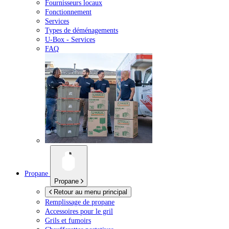
Fournisseurs locaux
Fonctionnement
Services
Types de déménagements
U-Box -
Services
FAQ
Propane
Propane
Retour au menu principal
Remplissage de propane
Accessoires pour le gril
Grils et fumoirs