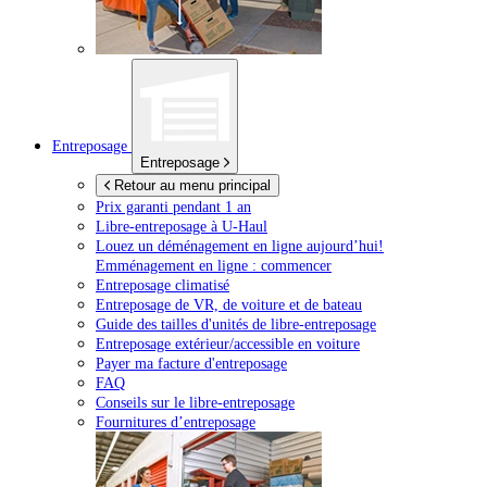
Entreposage
Entreposage
Retour au menu principal
Prix garanti pendant 1 an
Libre-entreposage à
U-Haul
Louez un déménagement en ligne aujourd’hui!
Emménagement en ligne : commencer
Entreposage climatisé
Entreposage de VR, de voiture et de bateau
Guide des tailles d'unités de libre-entreposage
Entreposage extérieur/accessible en voiture
Payer ma facture d'entreposage
FAQ
Conseils sur le libre-entreposage
Fournitures d’entreposage