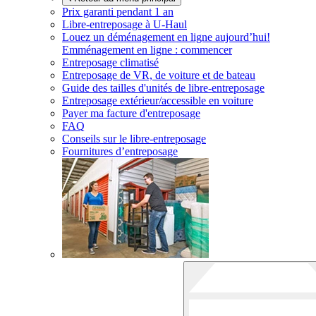
Prix garanti pendant 1 an
Libre-entreposage à
U-Haul
Louez un déménagement en ligne aujourd’hui!
Emménagement en ligne : commencer
Entreposage climatisé
Entreposage de VR, de voiture et de bateau
Guide des tailles d'unités de libre-entreposage
Entreposage extérieur/accessible en voiture
Payer ma facture d'entreposage
FAQ
Conseils sur le libre-entreposage
Fournitures d’entreposage