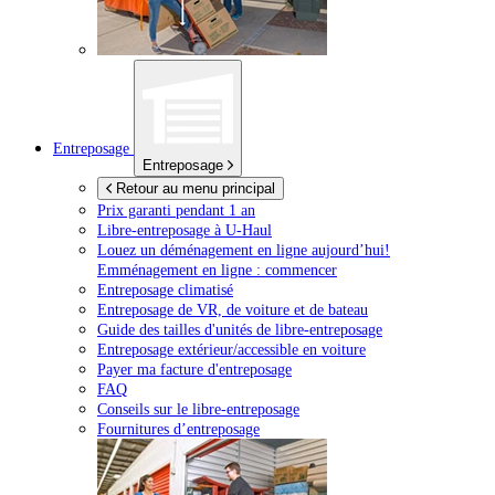
Entreposage
Entreposage
Retour au menu principal
Prix garanti pendant 1 an
Libre-entreposage à
U-Haul
Louez un déménagement en ligne aujourd’hui!
Emménagement en ligne : commencer
Entreposage climatisé
Entreposage de VR, de voiture et de bateau
Guide des tailles d'unités de libre-entreposage
Entreposage extérieur/accessible en voiture
Payer ma facture d'entreposage
FAQ
Conseils sur le libre-entreposage
Fournitures d’entreposage