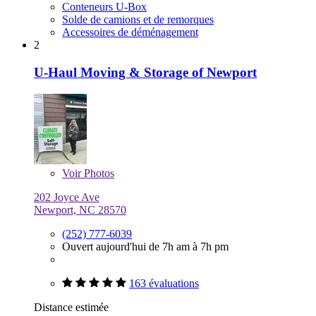
Conteneurs U-Box
Solde de camions et de remorques
Accessoires de déménagement
2
U-Haul Moving & Storage of Newport
Voir
Photos
202 Joyce Ave
Newport, NC 28570
(252) 777-6039
Ouvert aujourd'hui de 7h am à 7h pm
163 évaluations
Distance estimée