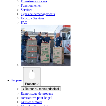
Fournisseurs locaux
Fonctionnement
Services
Types de déménagements
U-Box -
Services
FAQ
Propane
Propane
Retour au menu principal
Remplissage de propane
Accessoires pour le gril
Grils et fumoirs