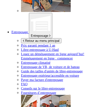
Entreposage
Entreposage
Retour au menu principal
Prix garanti pendant 1 an
Libre-entreposage à
U-Haul
Louez un déménagement en ligne aujourd’hui!
Emménagement en ligne : commencer
Entreposage climatisé
Entreposage de VR, de voiture et de bateau
Guide des tailles d'unités de libre-entreposage
Entreposage extérieur/accessible en voiture
Payer ma facture d'entreposage
FAQ
Conseils sur le libre-entreposage
Fournitures d’entreposage