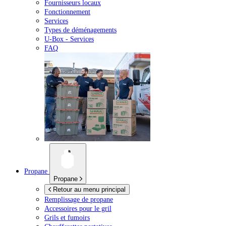
Fournisseurs locaux
Fonctionnement
Services
Types de déménagements
U-Box -
Services
FAQ
Propane
Propane
Retour au menu principal
Remplissage de propane
Accessoires pour le gril
Grils et fumoirs