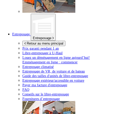
Entreposage
Entreposage
Retour au menu principal
Prix garanti pendant 1 an
Libre-entreposage à
U-Haul
Louez un déménagement en ligne aujourd’hui!
Emménagement en ligne : commencer
Entreposage climatisé
Entreposage de VR, de voiture et de bateau
Guide des tailles d'unités de libre-entreposage
Entreposage extérieur/accessible en voiture
Payer ma facture d'entreposage
FAQ
Conseils sur le libre-entreposage
Fournitures d’entreposage