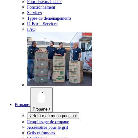
Fournisseurs locaux
Fonctionnement
Services
Types de déménagements
U-Box -
Services
FAQ
Propane
Propane
Retour au menu principal
Remplissage de propane
Accessoires pour le gril
Grils et fumoirs