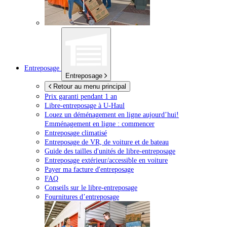
Entreposage
Entreposage
Retour au menu principal
Prix garanti pendant 1 an
Libre-entreposage à
U-Haul
Louez un déménagement en ligne aujourd’hui!
Emménagement en ligne : commencer
Entreposage climatisé
Entreposage de VR, de voiture et de bateau
Guide des tailles d'unités de libre-entreposage
Entreposage extérieur/accessible en voiture
Payer ma facture d'entreposage
FAQ
Conseils sur le libre-entreposage
Fournitures d’entreposage