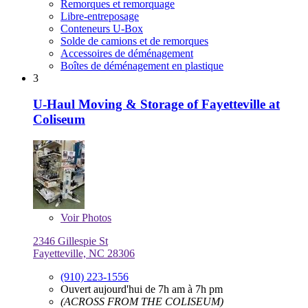
Remorques et remorquage
Libre-entreposage
Conteneurs U-Box
Solde de camions et de remorques
Accessoires de déménagement
Boîtes de déménagement en plastique
3
U-Haul Moving & Storage of Fayetteville at
Coliseum
Voir
Photos
2346 Gillespie St
Fayetteville, NC 28306
(910) 223-1556
Ouvert aujourd'hui de 7h am à 7h pm
(ACROSS FROM THE COLISEUM)