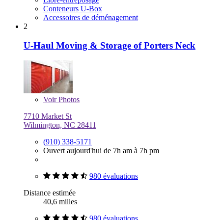
Conteneurs U-Box
Accessoires de déménagement
2
U-Haul Moving & Storage of Porters Neck
Voir
Photos
7710 Market St
Wilmington, NC 28411
(910) 338-5171
Ouvert aujourd'hui de 7h am à 7h pm
980 évaluations
Distance estimée
40,6 milles
980 évaluations