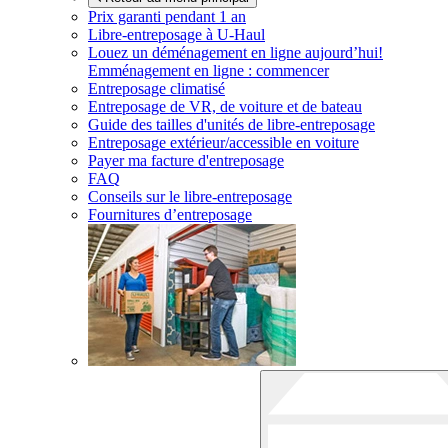
Prix garanti pendant 1 an
Libre-entreposage à
U-Haul
Louez un déménagement en ligne aujourd’hui!
Emménagement en ligne : commencer
Entreposage climatisé
Entreposage de VR, de voiture et de bateau
Guide des tailles d'unités de libre-entreposage
Entreposage extérieur/accessible en voiture
Payer ma facture d'entreposage
FAQ
Conseils sur le libre-entreposage
Fournitures d’entreposage