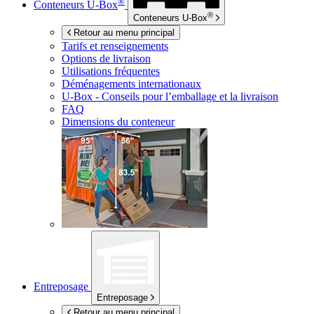
®
Conteneurs
U-Box
®
Conteneurs
U-Box
Retour au menu principal
Tarifs et renseignements
Options de livraison
Utilisations fréquentes
Déménagements internationaux
U-Box -
Conseils pour l’emballage et la livraison
FAQ
Dimensions du conteneur
Entreposage
Entreposage
Retour au menu principal