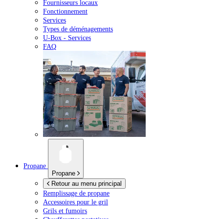
Fournisseurs locaux
Fonctionnement
Services
Types de déménagements
U-Box -
Services
FAQ
Propane
Propane
Retour au menu principal
Remplissage de propane
Accessoires pour le gril
Grils et fumoirs