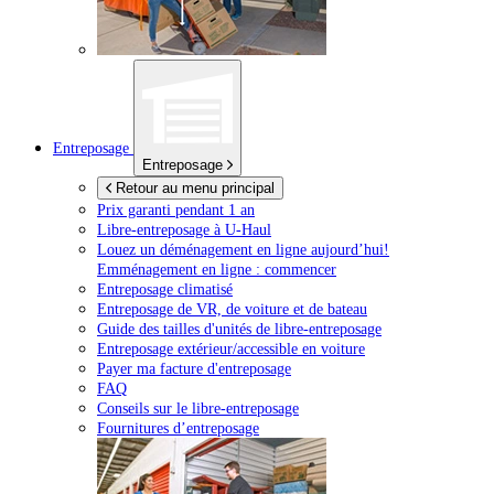
Entreposage
Entreposage
Retour au menu principal
Prix garanti pendant 1 an
Libre-entreposage à
U-Haul
Louez un déménagement en ligne aujourd’hui!
Emménagement en ligne : commencer
Entreposage climatisé
Entreposage de VR, de voiture et de bateau
Guide des tailles d'unités de libre-entreposage
Entreposage extérieur/accessible en voiture
Payer ma facture d'entreposage
FAQ
Conseils sur le libre-entreposage
Fournitures d’entreposage