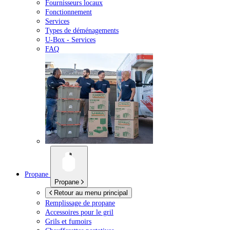
Fournisseurs locaux
Fonctionnement
Services
Types de déménagements
U-Box -
Services
FAQ
Propane
Propane
Retour au menu principal
Remplissage de propane
Accessoires pour le gril
Grils et fumoirs