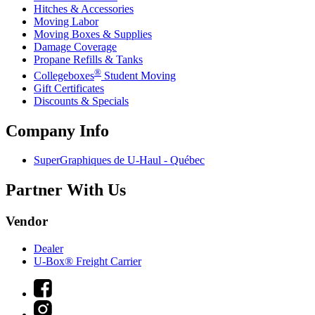
Hitches & Accessories
Moving Labor
Moving Boxes & Supplies
Damage Coverage
Propane Refills & Tanks
®
Collegeboxes
Student Moving
Gift Certificates
Discounts & Specials
Company Info
SuperGraphiques de
U-Haul
- Québec
Partner With Us
Vendor
Dealer
U-Box® Freight Carrier