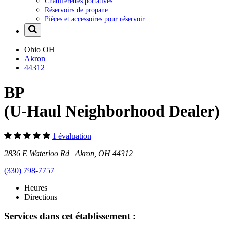
Chaufferettes portatives
Réservoirs de propane
Pièces et accessoires pour réservoir
Ohio
OH
Akron
44312
BP
(U-Haul Neighborhood Dealer)
1 évaluation
2836 E Waterloo Rd Akron, OH 44312
(330) 798-7757
Heures
Directions
Services dans cet établissement :