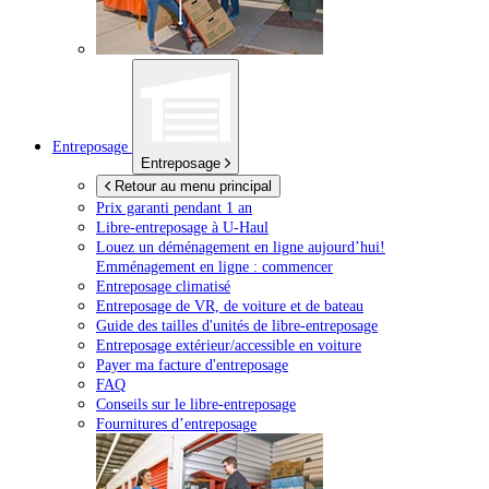
Entreposage
Entreposage
Retour au menu principal
Prix garanti pendant 1 an
Libre-entreposage à
U-Haul
Louez un déménagement en ligne aujourd’hui!
Emménagement en ligne : commencer
Entreposage climatisé
Entreposage de VR, de voiture et de bateau
Guide des tailles d'unités de libre-entreposage
Entreposage extérieur/accessible en voiture
Payer ma facture d'entreposage
FAQ
Conseils sur le libre-entreposage
Fournitures d’entreposage