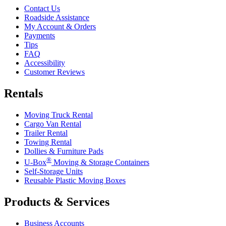
Contact Us
Roadside Assistance
My Account & Orders
Payments
Tips
FAQ
Accessibility
Customer Reviews
Rentals
Moving Truck Rental
Cargo Van Rental
Trailer Rental
Towing Rental
Dollies & Furniture Pads
®
U-Box
Moving & Storage Containers
Self-Storage Units
Reusable Plastic Moving Boxes
Products & Services
Business Accounts