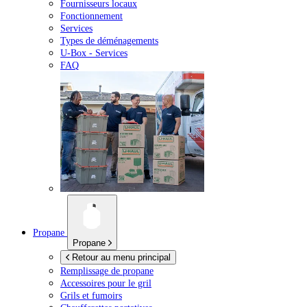
Fournisseurs locaux
Fonctionnement
Services
Types de déménagements
U-Box -
Services
FAQ
Propane
Propane
Retour au menu principal
Remplissage de propane
Accessoires pour le gril
Grils et fumoirs