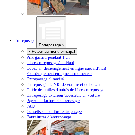
Entreposage
Entreposage
Retour au menu principal
Prix garanti pendant 1 an
Libre-entreposage à
U-Haul
Louez un déménagement en ligne aujourd’hui!
Emménagement en ligne : commencer
Entreposage climatisé
Entreposage de VR, de voiture et de bateau
Guide des tailles d'unités de libre-entreposage
Entreposage extérieur/accessible en voiture
Payer ma facture d'entreposage
FAQ
Conseils sur le libre-entreposage
Fournitures d’entreposage