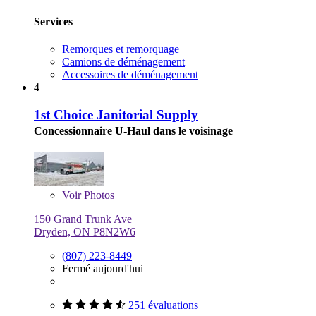
Services
Remorques et remorquage
Camions de déménagement
Accessoires de déménagement
4
1st Choice Janitorial Supply
Concessionnaire U-Haul dans le voisinage
Voir
Photos
150 Grand Trunk Ave
Dryden, ON P8N2W6
(807) 223-8449
Fermé aujourd'hui
251 évaluations