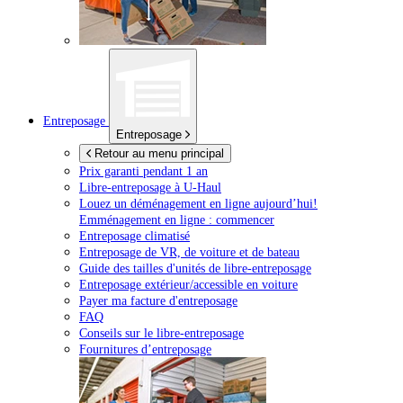
Entreposage
Entreposage
Retour au menu principal
Prix garanti pendant 1 an
Libre-entreposage à
U-Haul
Louez un déménagement en ligne aujourd’hui!
Emménagement en ligne : commencer
Entreposage climatisé
Entreposage de VR, de voiture et de bateau
Guide des tailles d'unités de libre-entreposage
Entreposage extérieur/accessible en voiture
Payer ma facture d'entreposage
FAQ
Conseils sur le libre-entreposage
Fournitures d’entreposage