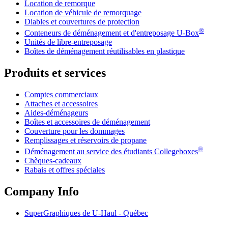
Location de remorque
Location de véhicule de remorquage
Diables et couvertures de protection
®
Conteneurs de déménagement et d'entreposage
U-Box
Unités de libre-entreposage
Boîtes de déménagement réutilisables en plastique
Produits et services
Comptes commerciaux
Attaches et accessoires
Aides-déménageurs
Boîtes et accessoires de déménagement
Couverture pour les dommages
Remplissages et réservoirs de propane
®
Déménagement au service des étudiants Collegeboxes
Chèques-cadeaux
Rabais et offres spéciales
Company Info
SuperGraphiques de
U-Haul
- Québec