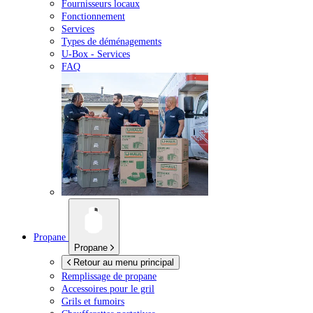
Fournisseurs locaux
Fonctionnement
Services
Types de déménagements
U-Box -
Services
FAQ
Propane
Propane
Retour au menu principal
Remplissage de propane
Accessoires pour le gril
Grils et fumoirs