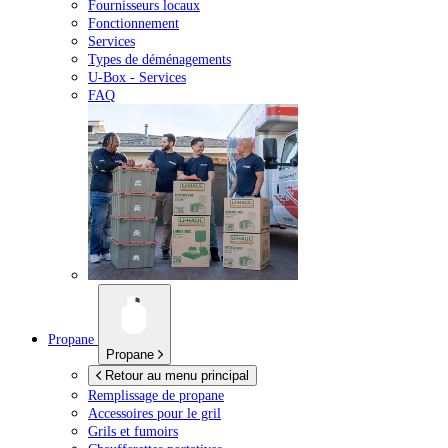
Fournisseurs locaux
Fonctionnement
Services
Types de déménagements
U-Box -
Services
FAQ
Propane
Propane
Retour au menu principal
Remplissage de propane
Accessoires pour le gril
Grils et fumoirs