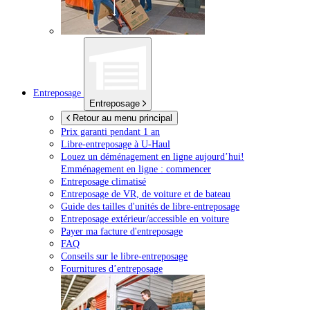
Entreposage
Entreposage
Retour au menu principal
Prix garanti pendant 1 an
Libre-entreposage à
U-Haul
Louez un déménagement en ligne aujourd’hui!
Emménagement en ligne : commencer
Entreposage climatisé
Entreposage de VR, de voiture et de bateau
Guide des tailles d'unités de libre-entreposage
Entreposage extérieur/accessible en voiture
Payer ma facture d'entreposage
FAQ
Conseils sur le libre-entreposage
Fournitures d’entreposage