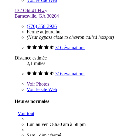
Voir le site Web
132 Old 41 Hwy
Barnesville, GA 30204
(770) 358-3926
Fermé aujourd'hui
(Near bypass close to chevron called hotspot)
316 évaluations
Distance estimée
2,1 milles
316 évaluations
Voir
Photos
Voir le site Web
Heures normales
Voir tout
Lun au ven : 8h30 am à 5h pm
Sam - dim : fermé