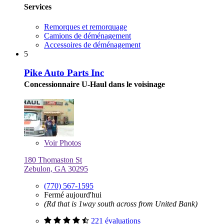
Services
Remorques et remorquage
Camions de déménagement
Accessoires de déménagement
5
Pike Auto Parts Inc
Concessionnaire U-Haul dans le voisinage
Voir
Photos
180 Thomaston St
Zebulon, GA 30295
(770) 567-1595
Fermé aujourd'hui
(Rd that is 1way south across from United Bank)
221 évaluations