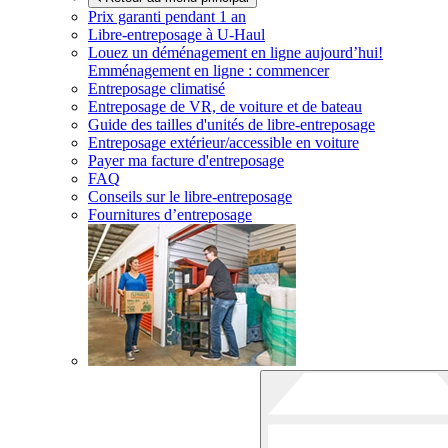
Prix garanti pendant 1 an
Libre-entreposage à
U-Haul
Louez un déménagement en ligne aujourd’hui!
Emménagement en ligne : commencer
Entreposage climatisé
Entreposage de VR, de voiture et de bateau
Guide des tailles d'unités de libre-entreposage
Entreposage extérieur/accessible en voiture
Payer ma facture d'entreposage
FAQ
Conseils sur le libre-entreposage
Fournitures d’entreposage