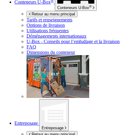
®
Conteneurs
U-Box
®
Conteneurs
U-Box
Retour au menu principal
Tarifs et renseignements
Options de livraison
Utilisations fréquentes
Déménagements internationaux
U-Box -
Conseils pour l’emballage et la livraison
FAQ
Dimensions du conteneur
Entreposage
Entreposage
Retour au menu principal