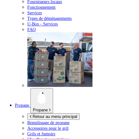
Fournisseurs locaux
Fonctionnement
Services
Types de déménagements
U-Box -
Services
FAQ
Propane
Propane
Retour au menu principal
Remplissage de propane
Accessoires pour le gril
Grils et fumoirs