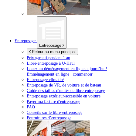
Entreposage
Entreposage
Retour au menu principal
Prix garanti pendant 1 an
Libre-entreposage à
U-Haul
Louez un déménagement en ligne aujourd’hui!
Emménagement en ligne : commencer
Entreposage climatisé
Entreposage de VR, de voiture et de bateau
Guide des tailles d'unités de libre-entreposage
Entreposage extérieur/accessible en voiture
Payer ma facture d'entreposage
FAQ
Conseils sur le libre-entreposage
Fournitures d’entreposage