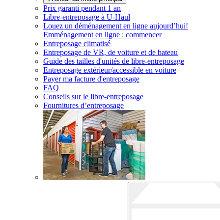
Prix garanti pendant 1 an
Libre-entreposage à
U-Haul
Louez un déménagement en ligne aujourd’hui!
Emménagement en ligne : commencer
Entreposage climatisé
Entreposage de VR, de voiture et de bateau
Guide des tailles d'unités de libre-entreposage
Entreposage extérieur/accessible en voiture
Payer ma facture d'entreposage
FAQ
Conseils sur le libre-entreposage
Fournitures d’entreposage