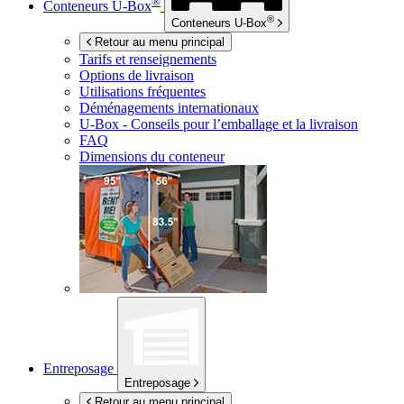
®
Conteneurs
U-Box
®
Conteneurs
U-Box
Retour au menu principal
Tarifs et renseignements
Options de livraison
Utilisations fréquentes
Déménagements internationaux
U-Box -
Conseils pour l’emballage et la livraison
FAQ
Dimensions du conteneur
Entreposage
Entreposage
Retour au menu principal