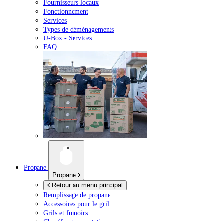
Fournisseurs locaux
Fonctionnement
Services
Types de déménagements
U-Box -
Services
FAQ
Propane
Propane
Retour au menu principal
Remplissage de propane
Accessoires pour le gril
Grils et fumoirs