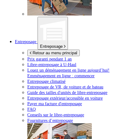
Entreposage
Entreposage
Retour au menu principal
Prix garanti pendant 1 an
Libre-entreposage à
U-Haul
Louez un déménagement en ligne aujourd’hui!
Emménagement en ligne : commencer
Entreposage climatisé
Entreposage de VR, de voiture et de bateau
Guide des tailles d'unités de libre-entreposage
Entreposage extérieur/accessible en voiture
Payer ma facture d'entreposage
FAQ
Conseils sur le libre-entreposage
Fournitures d’entreposage