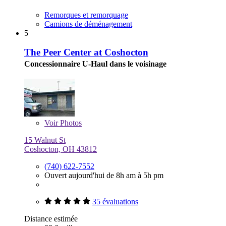
Remorques et remorquage
Camions de déménagement
5
The Peer Center at Coshocton
Concessionnaire U-Haul dans le voisinage
Voir
Photos
15 Walnut St
Coshocton, OH 43812
(740) 622-7552
Ouvert aujourd'hui de 8h am à 5h pm
35 évaluations
Distance estimée